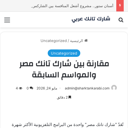
أسنان ستور.. مشروع أشعل المنافسة بين الشاركس! فمن سيحسم الصفقة في النهاية؟ |شارك تانك العراق
بحث عن
الق
الرئيسية
/
Uncategorized
Uncategorized
مقارنة بين شارك تانك مصر
والمواسم السابقة
admin@sharktankarabi.com
مايو 24, 2026
0
4
2 دقائق
تُعَدّ "شارك تانك مصر" واحدة من البرامج التلفزيونية الأكثر شهرة